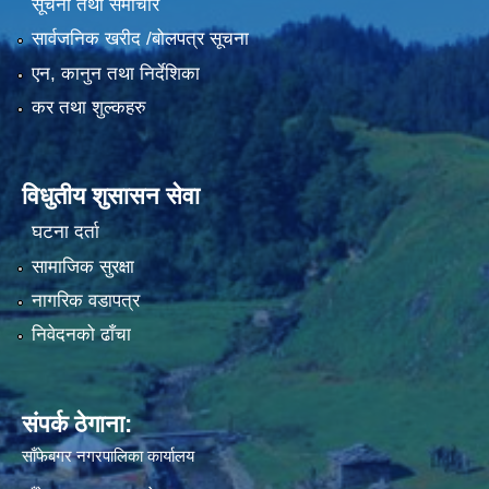
सूचना तथा समाचार
सार्वजनिक खरीद /बोलपत्र सूचना
एन, कानुन तथा निर्देशिका
कर तथा शुल्कहरु
विधुतीय शुसासन सेवा
घटना दर्ता
सामाजिक सुरक्षा
नागरिक वडापत्र
निवेदनको ढाँचा
संपर्क ठेगाना:
साँफेबगर नगरपालिका कार्यालय