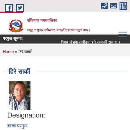
Skip to main content
साँफेबगर नगरपालिका
समृद्ध र सुन्दर साँफेबगर, बनाऔँ राष्ट्रकै नमूना नगर।
प्रमुख सूचना:
विषय विज्ञमा सुचीकृत हुने सम्बन्धी सूचना ।
सम्
You are here
Home
» हिरे सार्की
हिरे सार्की
Designation:
शाखा प्रमुख