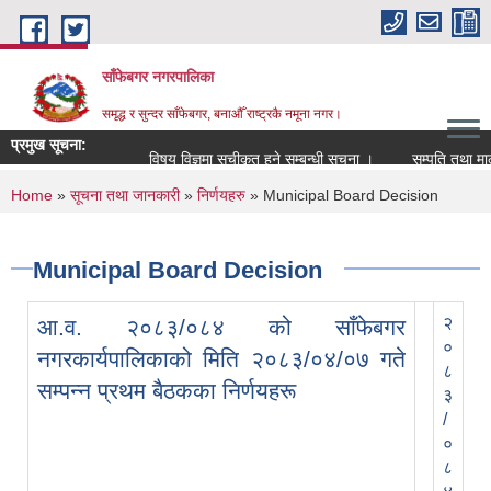
Skip to main content
साँफेबगर नगरपालिका
समृद्ध र सुन्दर साँफेबगर, बनाऔँ राष्ट्रकै नमूना नगर।
प्रमुख सूचना:
विषय विज्ञमा सुचीकृत हुने सम्बन्धी सूचना ।
सम्पति तथा मालपोत
You are here
Home
»
सूचना तथा जानकारी
»
निर्णयहरु
» Municipal Board Decision
Municipal Board Decision
२
आ.व. २०८३/०८४ को साँफेबगर
०
नगरकार्यपालिकाको मिति २०८३/०४/०७ गते
८
सम्पन्न प्रथम बैठकका निर्णयहरू
३
/
०
८