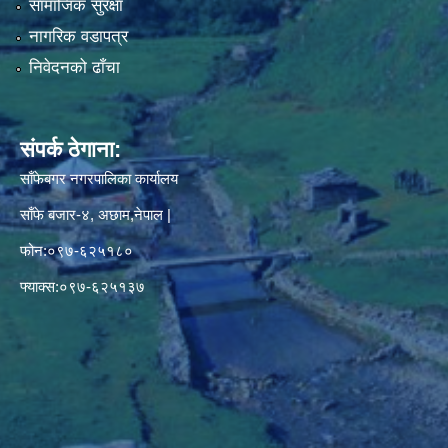
सामाजिक सुरक्षा
नागरिक वडापत्र
निवेदनको ढाँचा
संपर्क ठेगाना:
साँफेबगर नगरपालिका कार्यालय
साँफे बजार-४, अछाम,नेपाल |
फोन:०९७-६२५१८०
फ्याक्स:०९७-६२५१३७