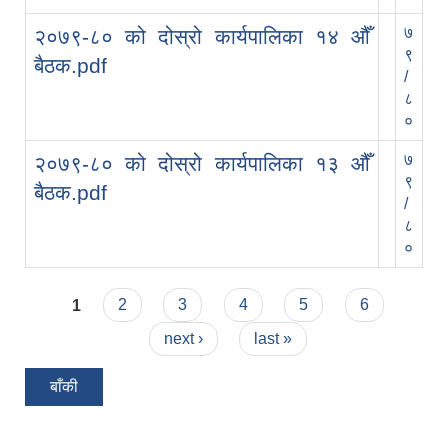
७
२०७९-८० को दोस्रो कार्यपालिका १४ औँ
९
बैठक.pdf
/
८
०
७
२०७९-८० को दोस्रो कार्यपालिका १३ औँ
९
बैठक.pdf
/
८
०
Pages
1
2
3
4
5
6
next ›
last »
बाँकी