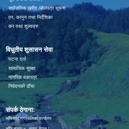
सार्वजनिक खरीद /बोलपत्र सूचना
एन, कानुन तथा निर्देशिका
कर तथा शुल्कहरु
विधुतीय शुसासन सेवा
घटना दर्ता
सामाजिक सुरक्षा
नागरिक वडापत्र
निवेदनको ढाँचा
संपर्क ठेगाना:
साँफेबगर नगरपालिका कार्यालय
साँफे बजार-४, अछाम,नेपाल |