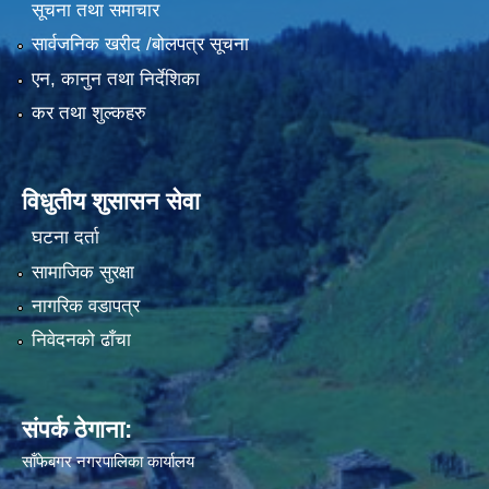
सूचना तथा समाचार
सार्वजनिक खरीद /बोलपत्र सूचना
एन, कानुन तथा निर्देशिका
कर तथा शुल्कहरु
विधुतीय शुसासन सेवा
घटना दर्ता
सामाजिक सुरक्षा
नागरिक वडापत्र
निवेदनको ढाँचा
संपर्क ठेगाना:
साँफेबगर नगरपालिका कार्यालय