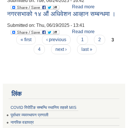
Submitted on:
Tue, 06/24/2025 - 16:42
Read more
about प्रस्तावित
नगरसभाको १४ औं अधिवेशन आव्हान सम्बन्धमा ।
आ.ब. २०८२-०८३
को नीति तथा
Submitted on:
Thu, 06/19/2025 - 13:41
कार्यक्रम , बजेट ।
Read more
about नगरसभाको
Pages
१४ औं अधिवेशन
« first
‹ previous
1
2
3
आव्हान सम्बन्धमा ।
4
next ›
last »
लिंक
COVID रिपोर्टिङ सम्बन्धि स्थानिय तहको MIS
पूर्वाधार व्यवस्थापन प्रणाली
नागरिक वडापत्र