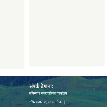
संपर्क ठेगाना:
साँफेबगर नगरपालिका कार्यालय
साँफे बजार-४, अछाम,नेपाल |