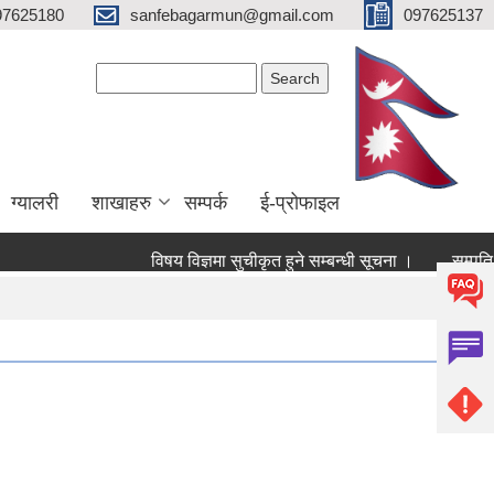
97625180
sanfebagarmun@gmail.com
097625137
Search form
Search
ग्यालरी
शाखाहरु
सम्पर्क
ई-प्रोफाइल
विषय विज्ञमा सुचीकृत हुने सम्बन्धी सूचना ।
सम्पति तथा