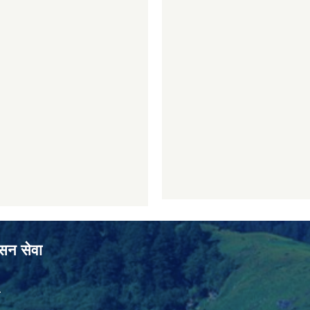
ासन सेवा
ा