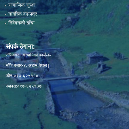
सामाजिक सुरक्षा
नागरिक वडापत्र
निवेदनको ढाँचा
संपर्क ठेगाना:
साँफेबगर नगरपालिका कार्यालय
साँफे बजार-४, अछाम,नेपाल |
फोन:०९७-६२५१८०
फ्याक्स:०९७-६२५१३७