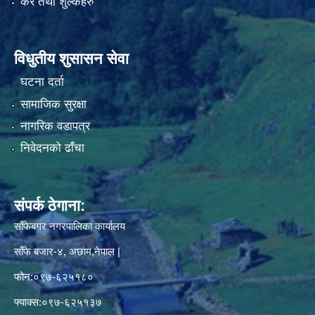
कर तथा शुल्कहरु
विधुतीय शुसासन सेवा
घटना दर्ता
सामाजिक सुरक्षा
नागरिक वडापत्र
निवेदनको ढाँचा
संपर्क ठेगाना:
साँफेबगर नगरपालिका कार्यालय
साँफे बजार-४, अछाम,नेपाल |
फोन:०९७-६२५१८०
फ्याक्स:०९७-६२५१३७