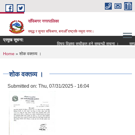
Skip to main content
साँफेबगर नगरपालिका
समृद्ध र सुन्दर साँफेबगर, बनाऔँ राष्ट्रकै नमूना नगर।
प्रमुख सूचना:
विषय विज्ञमा सुचीकृत हुने सम्बन्धी सूचना ।
सम्पति 
You are here
Home
» शोक वक्तव्य ।
शोक वक्तव्य ।
Submitted on:
Thu, 07/31/2025 - 16:04