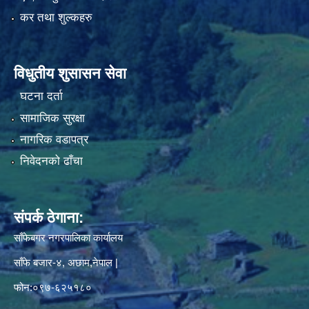
कर तथा शुल्कहरु
विधुतीय शुसासन सेवा
घटना दर्ता
सामाजिक सुरक्षा
नागरिक वडापत्र
निवेदनको ढाँचा
संपर्क ठेगाना:
साँफेबगर नगरपालिका कार्यालय
साँफे बजार-४, अछाम,नेपाल |
फोन:०९७-६२५१८०