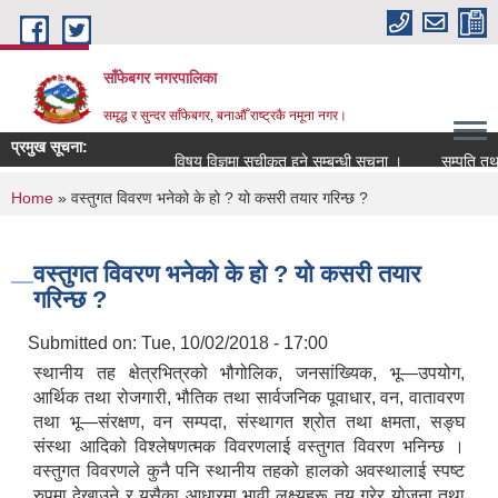
Skip to main content
साँफेबगर नगरपालिका
समृद्ध र सुन्दर साँफेबगर, बनाऔँ राष्ट्रकै नमूना नगर।
प्रमुख सूचना:
विषय विज्ञमा सुचीकृत हुने सम्बन्धी सूचना ।
सम्पति तथा मा
You are here
Home
» वस्तुगत विवरण भनेको के हो ? यो कसरी तयार गरिन्छ ?
वस्तुगत विवरण भनेको के हो ? यो कसरी तयार
गरिन्छ ?
Submitted on:
Tue, 10/02/2018 - 17:00
स्थानीय तह क्षेत्रभित्रको भौगोलिक, जनसांख्यिक, भू—उपयोग,
आर्थिक तथा रोजगारी, भौतिक तथा सार्वजनिक पूवाधार, वन, वातावरण
तथा भू—संरक्षण, वन सम्पदा, संस्थागत श्रोत तथा क्षमता, सङ्घ
संस्था आदिको विश्लेषणत्मक विवरणलाई वस्तुगत विवरण भनिन्छ ।
वस्तुगत विवरणले कुनै पनि स्थानीय तहको हालको अवस्थालाई स्पष्ट
रुपमा देखाउने र यसैका आधारमा भावी लक्ष्यहरू तय गरेर योजना तथा