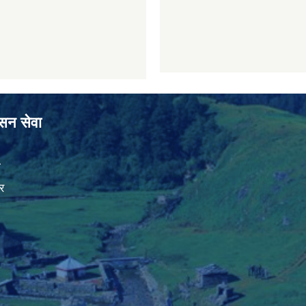
ासन सेवा
ा
र