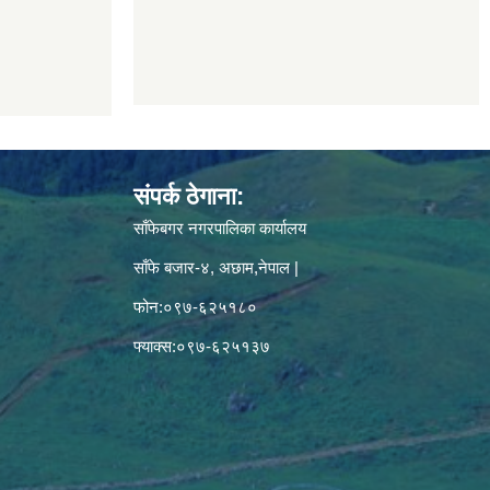
संपर्क ठेगाना:
साँफेबगर नगरपालिका कार्यालय
साँफे बजार-४, अछाम,नेपाल |
फोन:०९७-६२५१८०
फ्याक्स:०९७-६२५१३७