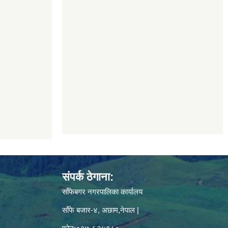
संपर्क ठेगाना:
साँफेबगर नगरपालिका कार्यालय
साँफे बजार-४, अछाम,नेपाल |