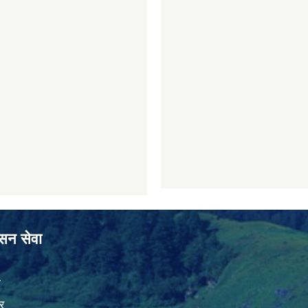
ासन सेवा
ा
र