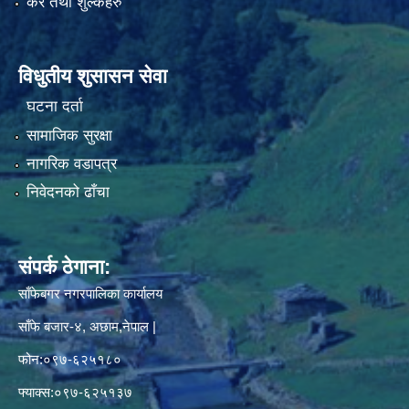
कर तथा शुल्कहरु
विधुतीय शुसासन सेवा
घटना दर्ता
सामाजिक सुरक्षा
नागरिक वडापत्र
निवेदनको ढाँचा
संपर्क ठेगाना:
साँफेबगर नगरपालिका कार्यालय
साँफे बजार-४, अछाम,नेपाल |
फोन:०९७-६२५१८०
फ्याक्स:०९७-६२५१३७