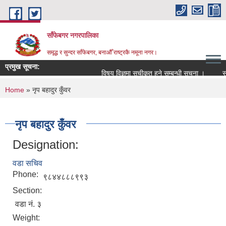
Skip to main content
साँफेबगर नगरपालिका
समृद्ध र सुन्दर साँफेबगर, बनाऔँ राष्ट्रकै नमूना नगर।
प्रमुख सूचना:
विषय विज्ञमा सुचीकृत हुने सम्बन्धी सूचना ।
सम्प
You are here
Home
» नृप बहादुर कुँवर
नृप बहादुर कुँवर
Designation:
वडा सचिव
Phone:
९८४४८८८९९३
Section:
वडा नं. ३
Weight: