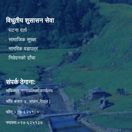
विधुतीय शुसासन सेवा
घटना दर्ता
सामाजिक सुरक्षा
नागरिक वडापत्र
निवेदनको ढाँचा
संपर्क ठेगाना:
साँफेबगर नगरपालिका कार्यालय
साँफे बजार-४, अछाम,नेपाल |
फोन:०९७-६२५१८०
फ्याक्स:०९७-६२५१३७