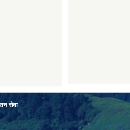
ासन सेवा
ा