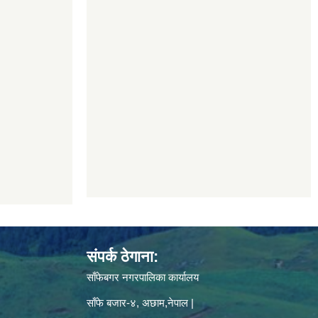
संपर्क ठेगाना:
साँफेबगर नगरपालिका कार्यालय
साँफे बजार-४, अछाम,नेपाल |