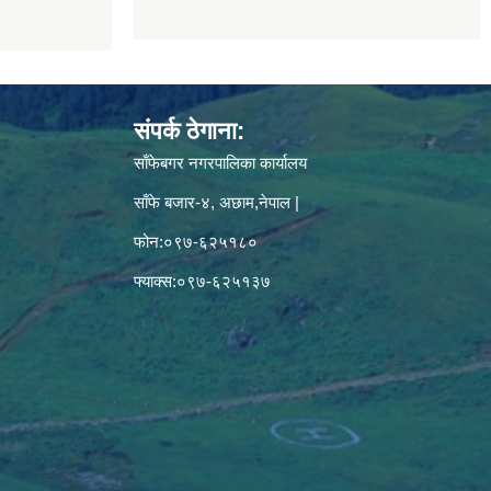
संपर्क ठेगाना:
साँफेबगर नगरपालिका कार्यालय
साँफे बजार-४, अछाम,नेपाल |
फोन:०९७-६२५१८०
फ्याक्स:०९७-६२५१३७