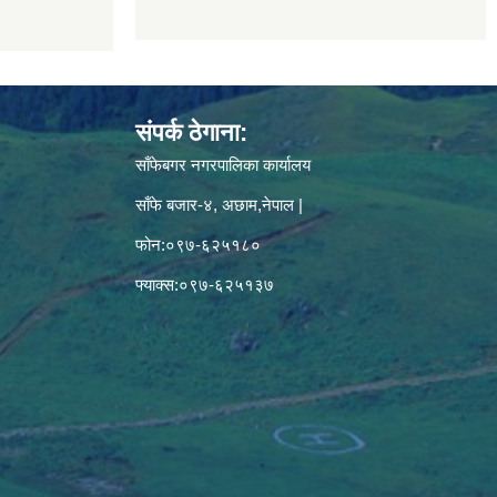
संपर्क ठेगाना:
साँफेबगर नगरपालिका कार्यालय
साँफे बजार-४, अछाम,नेपाल |
फोन:०९७-६२५१८०
फ्याक्स:०९७-६२५१३७