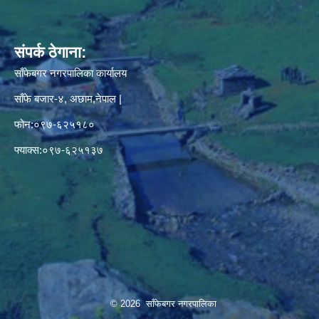
संपर्क ठेगाना:
साँफेबगर नगरपालिका कार्यालय
साँफे बजार-४, अछाम,नेपाल |
फोन:०९७-६२५१८०
फ्याक्स:०९७-६२५१३७
© 2026 साँफेबगर नगरपालिका