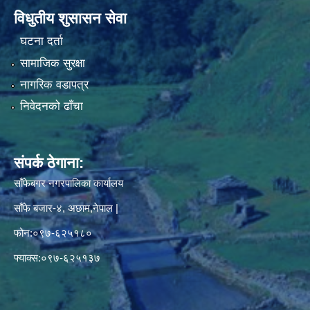
विधुतीय शुसासन सेवा
घटना दर्ता
सामाजिक सुरक्षा
नागरिक वडापत्र
निवेदनको ढाँचा
संपर्क ठेगाना:
साँफेबगर नगरपालिका कार्यालय
साँफे बजार-४, अछाम,नेपाल |
फोन:०९७-६२५१८०
फ्याक्स:०९७-६२५१३७