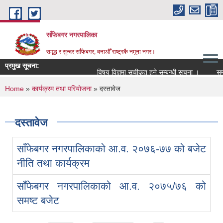
Skip to main content
साँफेबगर नगरपालिका
समृद्ध र सुन्दर साँफेबगर, बनाऔँ राष्ट्रकै नमूना नगर।
प्रमुख सूचना:
विषय विज्ञमा सुचीकृत हुने सम्बन्धी सूचना ।
सम्पत
You are here
Home
»
कार्यक्रम तथा परियोजना
» दस्तावेज
दस्तावेज
साँफेबगर नगरपालिकाको आ.व. २०७६-७७ को बजेट
नीति तथा कार्यक्रम
साँफेबगर नगरपालिकाको आ.व. २०७५/७६ को
समष्ट बजेट