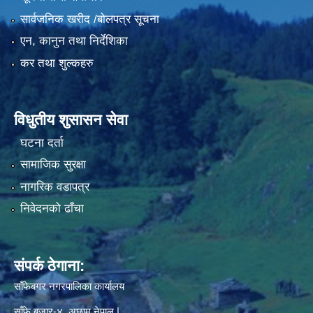
सार्वजनिक खरीद /बोलपत्र सूचना
एन, कानुन तथा निर्देशिका
कर तथा शुल्कहरु
विधुतीय शुसासन सेवा
घटना दर्ता
सामाजिक सुरक्षा
नागरिक वडापत्र
निवेदनको ढाँचा
संपर्क ठेगाना:
साँफेबगर नगरपालिका कार्यालय
साँफे बजार-४, अछाम,नेपाल |