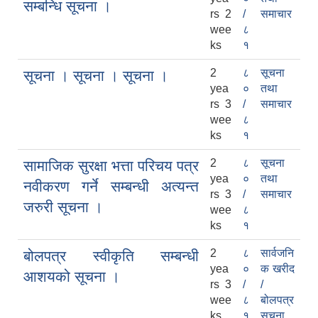
सम्बन्धि सूचना ।
rs 2
/
समाचार
wee
८
ks
१
2
८
सूचना
सूचना । सूचना । सूचना ।
yea
०
तथा
rs 3
/
समाचार
wee
८
ks
१
2
८
सूचना
सामाजिक सुरक्षा भत्ता परिचय पत्र
yea
०
तथा
नवीकरण गर्ने सम्बन्धी अत्यन्त
rs 3
/
समाचार
जरुरी सूचना ।
wee
८
ks
१
2
८
सार्वजनि
बोलपत्र स्वीकृति सम्बन्धी
yea
०
क खरीद
आशयको सूचना ।
rs 3
/
/
wee
८
बोलपत्र
ks
१
सूचना