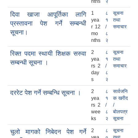
nths
२
1
८
सूचना
दिवा खाजा आपूर्तिका लागि
yea
१
तथा
प्रस्तावना पेश गर्ने सम्बन्धी
r 12
/
समाचार
सूचना।
mo
८
nths
२
2
८
सूचना
रिक्त पदमा स्थायी शिक्षक सरुवा
yea
१
तथा
सम्बन्धी सूचना ।
rs 2
/
समाचार
day
८
s
२
2
८
सार्वजनि
दररेट पेश गर्ने सम्बन्धि सूचना ।
yea
१
क खरीद
rs 2
/
/
wee
८
बोलपत्र
ks
२
सूचना
2
८
सूचना
चुलो मागको निबेदन पेश गर्ने
yea
०
तथा