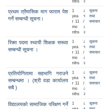
nths
२
1
८
सूचना
प्रथम त्रैमासिक माग फाराम पेश
yea
१
तथा
गर्ने सम्बन्धी सूचना।
r 11
/
समाचार
mo
८
nths
२
1
८
सूचना
रिक्त पदमा स्थायी शिक्षक सरूवा
yea
१
तथा
सम्बन्धी सूचना ।
r 11
/
समाचार
mo
८
nths
२
1
८
सूचना
प्रतियोगितामा सहभागि गराउने
yea
१
तथा
सम्बन्धमा । (श्री वडा कार्यालय
r 11
/
समाचार
सबै )
mo
८
nths
२
1
८
सूचना
विद्यालयको सामाजिक परिक्षण गर्ने
yea
१
तथा