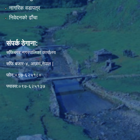
नागरिक वडापत्र
निवेदनको ढाँचा
संपर्क ठेगाना:
साँफेबगर नगरपालिका कार्यालय
साँफे बजार-४, अछाम,नेपाल |
फोन:०९७-६२५१८०
फ्याक्स:०९७-६२५१३७