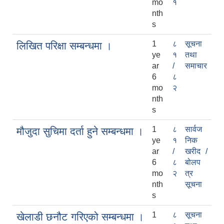
mo
१
nth
s
1
८
सूचना
लिखित परिक्षा सम्बन्धमा ।
ye
१
तथा
ar
/
समाचार
6
८
mo
२
nth
s
1
८
सार्वज
मौजुदा सुचिमा दर्ता हुने सम्बन्धमा ।
ye
१
निक
ar
/
खरीद /
6
८
बोलप
mo
२
त्र
nth
सूचना
s
1
८
सूचना
खेलाडी छनौट गरिएको सम्बन्धमा ।