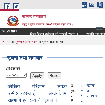
Skip to main content
साँफेबगर नगरपालिका
समृद्ध र सुन्दर साँफेबगर, बनाऔँ राष्ट्रकै नमूना नगर।
प्रमुख सूचना:
विषय विज्ञमा सुचीकृत हुने सम्बन्धी सूचना ।
सम्पति तथा मालपोत 
You are here
Home
»
सूचना तथा जानकारी
» सूचना तथा समाचार
सूचना तथा समाचार
आर्थिक वर्ष
1
८
सूचना
लिखित परिक्षामा सफल
ye
०
तथा
उम्मेदवारहरुलाई अन्तर्वातामा
ar
/
समाचार
सहभागि हुने सम्बन्धी सूचना ।
5
८