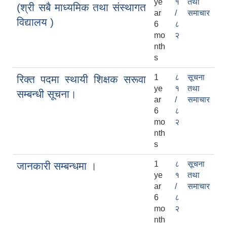
ye
१
तथा
(श्री सबै माध्यमिक तथा संस्थागत
ar
/
समाचार
विद्यालय )
6
८
mo
२
nth
s
1
८
सूचना
रिक्त पदमा स्थायी शिक्षक सरूवा
ye
१
तथा
सम्बन्धी सूचना।
ar
/
समाचार
6
८
mo
२
nth
s
1
८
सूचना
जानकारी सम्बन्धमा ।
ye
१
तथा
ar
/
समाचार
6
८
mo
२
nth