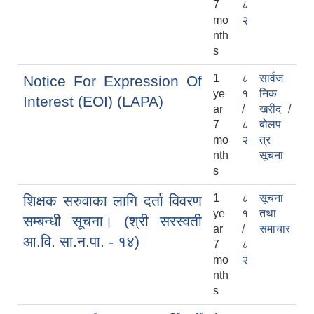
7
८
mo
२
nth
s
1
८
सार्वज
Notice For Expression Of
ye
१
निक
Interest (EOI) (LAPA)
ar
/
खरीद /
7
८
बोलप
mo
२
त्र
nth
सूचना
s
1
८
सूचना
शिक्षक सरुवाका लागि दर्ता विवरण
ye
१
तथा
सम्बन्धी सूचना। (श्री सरस्वती
ar
/
समाचार
आ.वि. सा.न.पा. - १४)
7
८
mo
२
nth
s