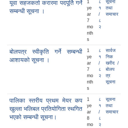
1
८
सूचना
यूवा सहजकर्ता करारमा पदपूर्ति गर्ने
ye
१
तथा
सम्बन्धी सूचना ।
ar
/
समाचार
7
८
mo
२
nth
s
1
८
सार्वज
बोलपत्र स्वीकृति गर्ने सम्बन्धी
ye
१
निक
आशायको सूचना ।
ar
/
खरीद /
7
८
बोलप
mo
२
त्र
nth
सूचना
s
1
८
सूचना
पालिका स्तरीय प्रथम मेयर कप
ye
१
तथा
खुल्ला भलिबल प्रतियोगिता स्थगित
ar
/
समाचार
भएको सम्बन्धी सूचना।
8
८
mo
२