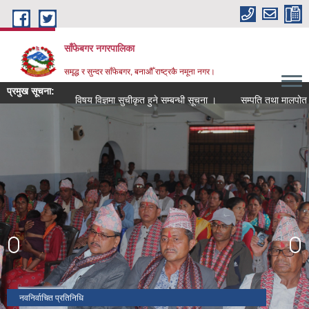
Skip to main content
साँफेबगर नगरपालिका
समृद्ध र सुन्दर साँफेबगर, बनाऔँ राष्ट्रकै नमूना नगर।
प्रमुख सूचना:
विषय विज्ञमा सुचीकृत हुने सम्बन्धी सूचना ।
सम्पति तथा मालपोत कर संक
सांस्कृतिक पहिचान
वर्षे आलु पकेट क्षेत्र अनुगमन कार्यक्रम
नवनिर्वाचित प्रतिनिधि
स्वागत तथा परिचयात्मक कार्यक्रम