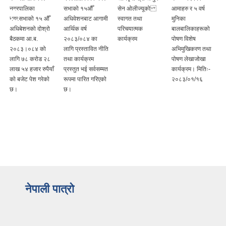
नगरपालिका
सभाको १५औँ
सेन ओलीज्यूको
आमाहरु र ५ वर्ष
नगरसभाको १५ औँ
अधिवेशनबाट आगामी
स्वागत तथा
मुनिका
अधिबेशनको दोश्रो
आर्थिक वर्ष
परिचयात्मक
बालबालिकाहरूको
बैठकमा आ.ब.
२०८३/०८४ का
कार्यक्रम
पोषण विशेष
२०८३।०८४ को
लागि प्रस्तावित नीति
अभिमुखिकरण तथा
लागि ७८ करोड २८
तथा कार्यक्रम
पोषण लेखाजोखा
लाख ५४ हजार रुपैयाँ
प्रस्तुत भई सर्वसम्मत
कार्यक्रम। मितिः-
काे बजेट पेश गरेकाे
रूपमा पारित गरिएको
२०८३/०१/१६
छ।
छ।
नेपाली पात्रो