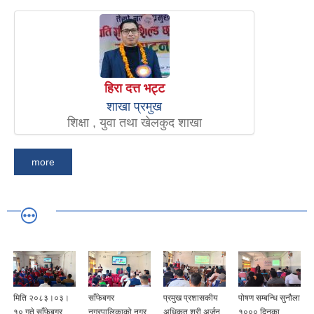
हिरा दत्त भट्ट
शाखा प्रमुख
शिक्षा , युवा तथा खेलकुद शाखा
more
मिति २०८३।०३।
साँफेबगर
प्रमुख प्रशासकीय
पोषण सम्बन्धि सुनौला
१० गते साँफेबगर
नगरपालिकाको नगर
अधिकृत श्री अर्जुन
१००० दिनका