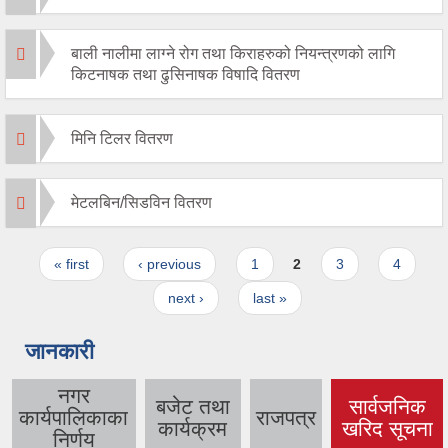
बाली नालीमा लाग्ने रोग तथा किराहरुको नियन्त्रणको लागि
किटनाषक तथा ढुसिनाषक विषादि वितरण
मिनि टिलर वितरण
मेटलबिन/सिडविन वितरण
Pages
« first
‹ previous
1
2
3
4
next ›
last »
जानकारी
नगर
बजेट तथा
सार्वजनिक
कार्यपालिकाका
राजपत्र
(active tab)
कार्यक्रम
खरिद सूचना
निर्णय